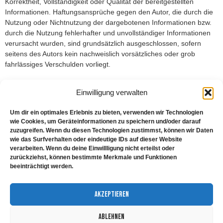
Korrektheit, Vollständigkeit oder Qualität der bereitgestellten
Informationen. Haftungsansprüche gegen den Autor, die durch die
Nutzung oder Nichtnutzung der dargebotenen Informationen bzw.
durch die Nutzung fehlerhafter und unvollständiger Informationen
verursacht wurden, sind grundsätzlich ausgeschlossen, sofern
seitens des Autors kein nachweislich vorsätzliches oder grob
fahrlässiges Verschulden vorliegt.
Verweise und Links
Einwilligung verwalten
Um dir ein optimales Erlebnis zu bieten, verwenden wir Technologien
Mit Urteil vom 12. Mai 1998 – 312 O 85/98 – hat das Landgericht
wie Cookies, um Geräteinformationen zu speichern und/oder darauf
Hamburg entschieden, dass man durch die Anbringung eines Links
zuzugreifen. Wenn du diesen Technologien zustimmst, können wir Daten
die Inhalte der gelinkten Seite ggf. mit zu verantworten hat. Dies
wie das Surfverhalten oder eindeutige IDs auf dieser Website
kann, so das Landgericht, nur dadurch verhindert werden, dass
verarbeiten. Wenn du deine Einwillligung nicht erteilst oder
zurückziehst, können bestimmte Merkmale und Funktionen
man sich ausdrücklich von diesen Inhalten distanziert.
beeinträchtigt werden.
Vor diesem Hintergrund erklären die Christliche Missionsgemeinde
daher ausdrücklich, dass sie im Einzelfall keinerlei Einfluss auf
Akzeptieren
fremde Inhalte haben und eine Kontrolle angesichts deren Fülle
und ständiger Änderungen in der Praxis nicht möglich ist. Deshalb
Ablehnen
distanzieren wir uns hiermit ausdrücklich von allen Inhalten anderer